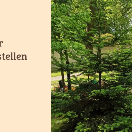
r
tellen